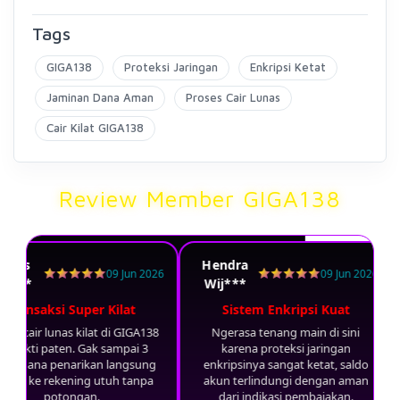
Tags
GIGA138
Proteksi Jaringan
Enkripsi Ketat
Jaminan Dana Aman
Proses Cair Lunas
Cair Kilat GIGA138
Review Member GIGA138
agus
Hendra
09 Jun 2026
09 Jun 2026
et***
Wij***
Transaksi Super Kilat
Sistem Enkripsi Kuat
tem cair lunas kilat di GIGA138
Ngerasa tenang main di sini
erbukti paten. Gak sampai 3
karena proteksi jaringan
nit dana penarikan langsung
enkripsinya sangat ketat, saldo
suk ke rekening utuh tanpa
akun terlindungi dengan aman
potongan.
dari indikasi pembajakan.