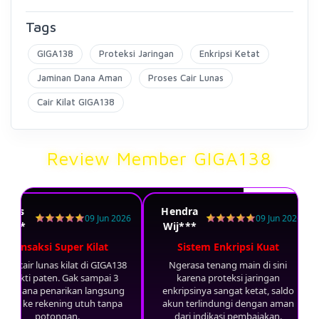
Tags
GIGA138
Proteksi Jaringan
Enkripsi Ketat
Jaminan Dana Aman
Proses Cair Lunas
Cair Kilat GIGA138
Review Member GIGA138
agus
Hendra
09 Jun 2026
09 Jun 2026
et***
Wij***
Transaksi Super Kilat
Sistem Enkripsi Kuat
tem cair lunas kilat di GIGA138
Ngerasa tenang main di sini
erbukti paten. Gak sampai 3
karena proteksi jaringan
nit dana penarikan langsung
enkripsinya sangat ketat, saldo
suk ke rekening utuh tanpa
akun terlindungi dengan aman
potongan.
dari indikasi pembajakan.