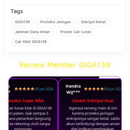
Tags
GIGA138
Proteksi Jaringan
Enkripsi Ketat
Jaminan Dana Aman
Proses Cair Lunas
Cair Kilat GIGA138
Review Member GIGA138
agus
Hendra
09 Jun 2026
09 Jun 2026
et***
Wij***
Transaksi Super Kilat
Sistem Enkripsi Kuat
tem cair lunas kilat di GIGA138
Ngerasa tenang main di sini
erbukti paten. Gak sampai 3
karena proteksi jaringan
nit dana penarikan langsung
enkripsinya sangat ketat, saldo
suk ke rekening utuh tanpa
akun terlindungi dengan aman
potongan.
dari indikasi pembajakan.